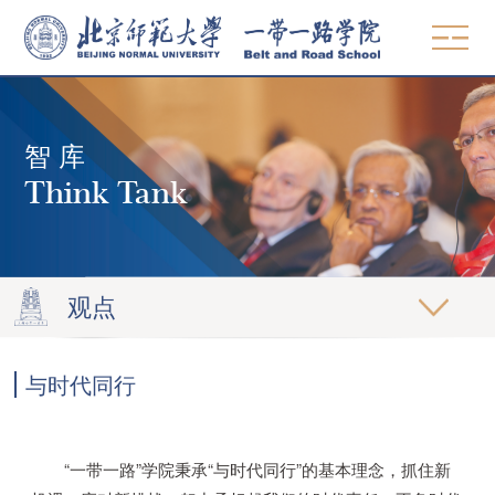
中文
EN
智 库
概况
Think Tank
使命愿景
师资
院领导
教学
组织机构
观点
MBA & MPA
学术委员会
研究
发展中国家硕士项目
与时代同行
党建工作
著作
智库
高管教育
联系方式
论文
观点
精品课程
招生
“一带一路”学院秉承“与时代同行”的基本理念，抓住新
期刊