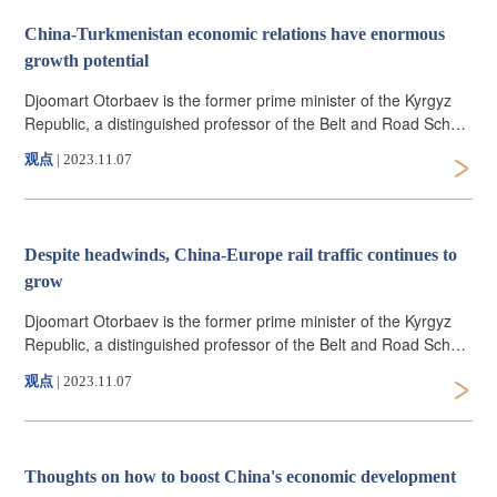
China-Turkmenistan economic relations have enormous
growth potential
Djoomart Otorbaev is the former prime minister of the Kyrgyz
Republic, a distinguished professor of the Belt and Road School
of Beijing Normal University, and the author of the forthcoming
观点
|
2023.11.07
book "Central Asia's Economic Rebirth in the Shadow of the
New Great Game"(Routledge, 2023). The article reflects the
author's views and not necessarily those of CGTN.
Despite headwinds, China-Europe rail traffic continues to
grow
Djoomart Otorbaev is the former prime minister of the Kyrgyz
Republic, a distinguished professor of the Belt and Road School
of Beijing Normal University, and the author of the forthcoming
观点
|
2023.11.07
book "Central Asia's Economic Rebirth in the Shadow of the
New Great Game" (Routledge, 2023). The article reflects the
author's views and not necessarily those of CGTN.
Thoughts on how to boost China's economic development