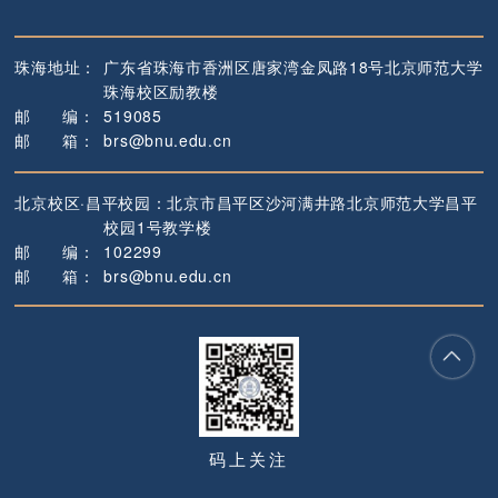
珠海地址：
广东省珠海市香洲区唐家湾金凤路18号
北京师范大学
珠海校区励教楼
邮
编
：
519085
邮
箱
：
brs@bnu.edu.cn
北京校区·昌平校园：
北京市昌平区沙河满井路
北京师范大学昌平
校园1号教学楼
邮
编
：
102299
邮
箱
：
brs@bnu.edu.cn
码上关注