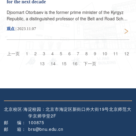
for the next decade
Djoomart Otorbaev is the former prime minister of the Kyrgyz
Republic, a distinguished professor of the Belt and Road School
of Beijing Normal University, and the author of the book "Central
观点
|
2023.11.07
Asia's Economic Rebirth in the Shadow of the New Great
Game" (Routledge, February 2023). The article reflects the
author's views and not necessarily those of CGTN.
上一页
1
2
3
4
5
6
7
8
9
10
11
12
13
14
15
16
下一页
北京校区·海淀校园：
北京市海淀区新街口外大街19号
北京师范大
学京师学堂2F
邮
编
：
100875
邮
箱
：
brs@bnu.edu.cn