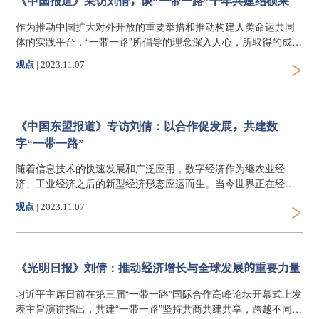
《中国报道》采访刘倩，谈“一带一路”十年共建结硕果
作为推动中国扩大对外开放的重要举措和推动构建人类命运共同
体的实践平台，“一带一路”所倡导的理念深入人心，所取得的成就
硕果累累，所产生的影响深远广阔。10年来，“一带一路”建设顺应
观点
|
2023.11.07
了时代发展的潮流，为破解世界发展难题提供了中国方案，为增
进世界人民福祉贡献了中国智慧，展现了大国的责任和担当。
《中国东盟报道》专访刘倩：以合作促发展，共建数
字“一带一路”
随着信息技术的快速发展和广泛应用，数字经济作为继农业经
济、工业经济之后的新型经济形态应运而生。当今世界正在经历
一场大范围深层次的数字经济革命，数字化转型已经成为人类社
观点
|
2023.11.07
会的必然选择。
《光明日报》刘倩：推动经济增长与全球发展的重要力量
习近平主席日前在第三届“一带一路”国际合作高峰论坛开幕式上发
表主旨演讲指出，共建“一带一路”坚持共商共建共享，跨越不同文