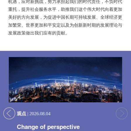
机遇，应对新挑战，努力承担起我们的时代责任，不负时代
京师“一带一路”论坛
社会调研
项目概况
研究中心
校友
重托，提升社会服务水平，助推我们这个伟大时代向着更加
京师“一带一路”大讲堂
事业发展
美好的方向发展，为促进中国长期可持续发展、全球经济更
招生动态
博士后
校友寄语
新兴市场论坛
加繁荣、世界更加和平安定以及为创新新时期的发展理论与
通知公告
校园生活
发展政策做出我们应有的贡献。
学术研讨会
观点
| 2026.08.04
Change of perspective