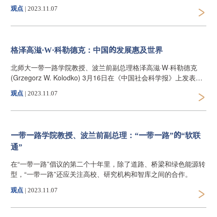
明、文化、社会制度、发展阶段差异，开辟了各国交往的新路
观点
|
2023.11.07
径，搭建起国际合作的新框架，汇集着人类共同发展的最大公约
数。
格泽高滋·W·科勒德克：中国的发展惠及世界
北师大一带一路学院教授、波兰前副总理格泽高滋·W·科勒德克
(Grzegorz W. Kolodko) 3月16日在《中国社会科学报》上发表文
章，认为中国独特的发展方式对世界许多国家有重要的参考意
观点
|
2023.11.07
义，其中“一带一路”倡议对全球投资、国际贸易都发挥着重要作
用，也是援助其他国家的重要手段。关于美国转向贸易保护主义
的举措，他预测，美国对华贸易政策方向不会改变。
一带一路学院教授、波兰前副总理：“一带一路”的“软联
通”
在“一带一路”倡议的第二个十年里，除了道路、桥梁和绿色能源转
型，“一带一路”还应关注高校、研究机构和智库之间的合作。
观点
|
2023.11.07