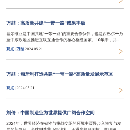
University
万喆：高质量共建“一带一路”成果丰硕
塞尔维亚是中国共建“一带一路”的重要合作伙伴，也是西巴尔干乃
至中东欧地区推进互联互通合作的核心枢纽国家。10年来，共
建“一带一路”倡议同塞方再工业化和“塞尔维亚2025愿景”国家战略
观点
|
​万喆
2024.05.21
对接持续深化，中塞经贸合作在高质量共建“一带一路”框架下取得
丰硕成果，推动塞尔维亚成为中东欧共建“一带一路”的典范和标
杆。
万喆：匈牙利打造共建“一带一路”高质量发展示范区
观点
|
2024.05.21
刘倩：中国制造业为世界提供广阔合作空间
2024年，世界经济在韧性与挑战交织的环境中缓慢步入恢复与发
展的新阶段。全球制造业历经洗礼，正逐步摆脱困境，展现积极