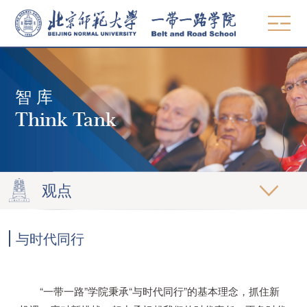
中文
EN
智 库
概况
Think Tank
使命愿景
师资
院领导
教学
组织机构
观点
MBA & MPA
学术委员会
研究
发展中国家硕士项目
与时代同行
党建工作
著作
智库
高管教育
联系方式
论文
观点
精品课程
招生
“一带一路”学院秉承“与时代同行”的基本理念，抓住新
期刊