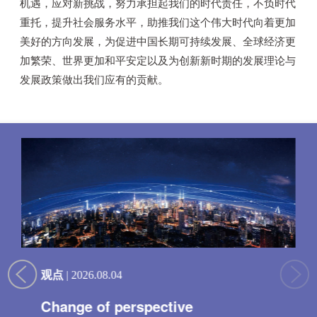
机遇，应对新挑战，努力承担起我们的时代责任，不负时代
京师“一带一路”论坛
社会调研
项目概况
研究中心
校友
重托，提升社会服务水平，助推我们这个伟大时代向着更加
京师“一带一路”大讲堂
事业发展
美好的方向发展，为促进中国长期可持续发展、全球经济更
招生动态
博士后
校友寄语
新兴市场论坛
加繁荣、世界更加和平安定以及为创新新时期的发展理论与
通知公告
校园生活
发展政策做出我们应有的贡献。
学术研讨会
观点
| 2026.08.04
Change of perspective