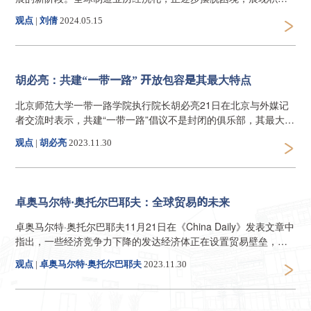
转变态势，迎来恢复性增长，预示着全球经济稳健复苏与未来增
观点
|
刘倩
2024.05.15
长的潜力都在逐步得到释放。
胡必亮：共建“一带一路” 开放包容是其最大特点
北京师范大学一带一路学院执行院长胡必亮21日在北京与外媒记
者交流时表示，共建“一带一路”倡议不是封闭的俱乐部，其最大的
特点是开放包容。
观点
|
胡必亮
2023.11.30
卓奥马尔特·奥托尔巴耶夫：全球贸易的未来
卓奥马尔特·奥托尔巴耶夫11月21日在《China Daily》发表文章中
指出，一些经济竞争力下降的发达经济体正在设置贸易壁垒，但
这种限制实际上并没有对全球贸易的未来产生重大影响。
观点
|
卓奥马尔特·奥托尔巴耶夫
2023.11.30