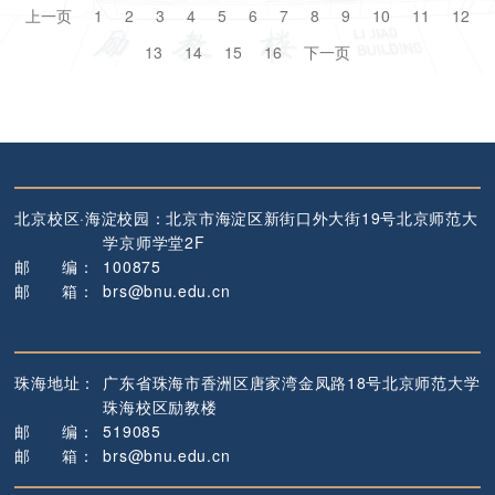
上一页
1
2
3
4
5
6
7
8
9
10
11
12
13
14
15
16
下一页
北京校区·海淀校园：
北京市海淀区新街口外大街19号
北京师范大
学京师学堂2F
邮
编
：
100875
邮
箱
：
brs@bnu.edu.cn
珠海地址：
广东省珠海市香洲区唐家湾金凤路18号
北京师范大学
珠海校区励教楼
邮
编
：
519085
邮
箱
：
brs@bnu.edu.cn