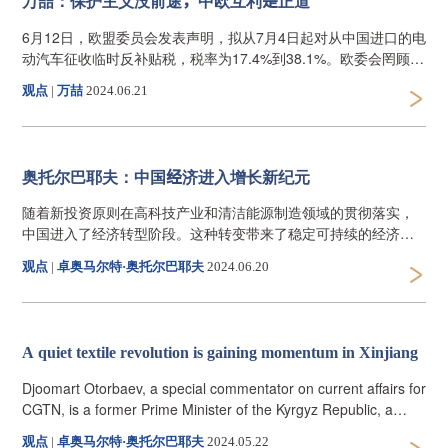
万喆：保护主义没前途，中欧互利是正道
6月12日，欧盟委员会发表声明，拟从7月4日起对从中国进口的电
动汽车征收临时反补贴税，税率为17.4%到38.1%。欧委会罔顾事
实和世贸组织规则，不顾多个欧盟成员国政府、产业界的呼吁和
观点
|
​万喆
2024.06.21
劝阻，执意采取贸易保护主义行动，不仅损害了中国电动汽车产
业的合法权益，也将扰乱和扭曲包括欧盟在内的全球汽车产业链
供应链。
奥托尔巴耶夫：中国经济进入增长新纪元
随着新投资原则在高科技产业和清洁能源制造领域的贯彻落实，
中国进入了经济转型阶段。这种转变带来了稳定可持续的经济增
长，且发展潜力巨大。长期以来，众多国内外分析师预测中国经
观点
|
卓奥马尔特·奥托尔巴耶夫
2024.06.20
济增速将放缓，并将其归因于经济修复。在过渡期中，经济模式
从房地产主导转向高科技产业和清洁能源投资领域。
A quiet textile revolution is gaining momentum in Xinjiang
Djoomart Otorbaev, a special commentator on current affairs for
CGTN, is a former Prime Minister of the Kyrgyz Republic, a
professor of the Belt and Road School of Beijing Normal
观点
|
卓奥马尔特·奥托尔巴耶夫
2024.05.22