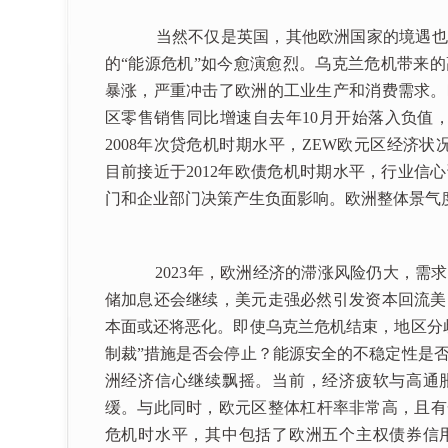
当然不仅是英国，其他欧洲国家的境遇也没有
的“能源危机”如今愈演愈烈。乌克兰危机带来
暴涨，严重冲击了欧洲的工业生产和消费需求。
区零售销售同比增速自去年10月开始落入负值，
2008年次贷危机时期水平，ZEW欧元区经济状
目前接近于2012年欧债危机时期水平，行业信
门和企业部门决策产生负面影响。欧洲整体景气
2023年，欧洲经济的滞涨风险仍大，需求
储加息还会继续，美元走强必然引发资本回流美
本面或还将恶化。即使乌克兰危机结束，地区分
制裁”措施是否会停止？能源安全的不稳定性是
洲经济信心继续飘摇。当前，经济疲软与高通
缓。与此同时，欧元区整体杠杆率非常高，且有一
危机时水平，其中包括了欧洲五个主权债券信