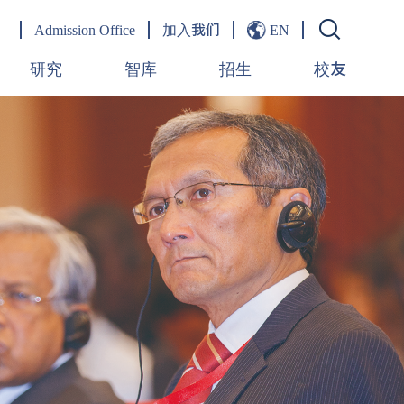
Admission Office
加入我们
EN
研究
智库
招生
校友
著作
观点
项目概况
校友寄语
目
论文
京师“一带一路”论坛
招生动态
期刊
京师“一带一路”大讲堂
校园生活
研究中心
新兴市场论坛
博士后
学术研讨会