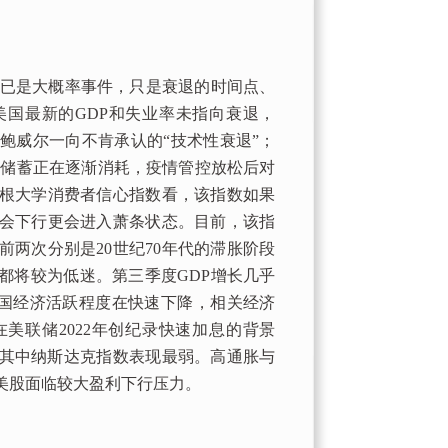
已是大概率事件，只是衰退的时间点、
国最新的GDP和失业率未指向衰退，
了鲍威尔一向不肯承认的“技术性衰退”；
额储蓄正在逐渐消耗，疫情管控放松后对
根大学消费者信心指数看，该指数如果
但会下行更会进入萧条状态。目前，该指
前两次分别是20世纪70年代的滞胀阶段
消费都将较为低迷。第三季度GDP增长几乎
美国经济活跃程度在快速下降，相关经济
在美联储2022年创纪录快速加息的背景
，其中纳斯达克指数表现最弱。高通胀与
美股面临较大盈利下行压力。