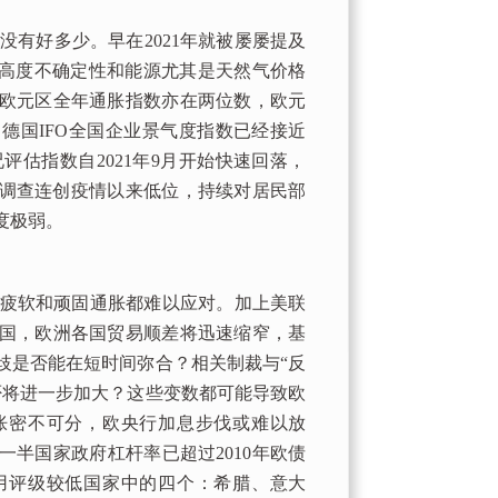
好多少。早在2021年就被屡屡提及
的高度不确定性和能源尤其是天然气价格
欧元区全年通胀指数亦在两位数，欧元
德国IFO全国企业景气度指数已经接近
况评估指数自2021年9月开始快速回落，
心调查连创疫情以来低位，持续对居民部
度极弱。
疲软和顽固通胀都难以应对。加上美联
国，欧洲各国贸易顺差将迅速缩窄，基
歧是否能在短时间弥合？相关制裁与“反
否将进一步加大？这些变数都可能导致欧
胀密不可分，欧央行加息步伐或难以放
半国家政府杠杆率已超过2010年欧债
用评级较低国家中的四个：希腊、意大