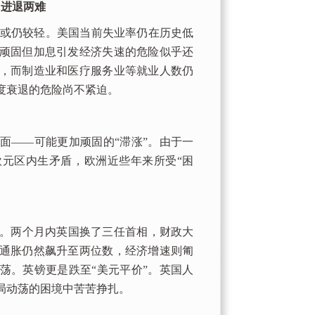
 进退两难
或仍较轻。美国当前失业率仍在历史低
顽固但加息引发经济失速的危险似乎还
，而制造业和医疗服务业等就业人数仍
度衰退的危险尚不紧迫。
——可能更加顽固的“滞涨”。由于一
元区内生矛盾，欧洲近些年来所受“困
。两个月内英国换了三任首相，财政大
通胀仍然飙升至两位数，经济增速则匍
荡。英镑更是跌至“美元平价”。英国人
局动荡的困境中苦苦挣扎。