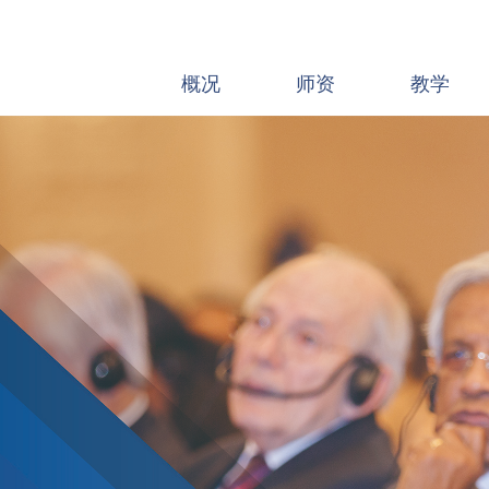
概况
师资
教学
MBA & MPA
使命愿景
发展中国家硕士项
院领导
高管教育
组织机构
精品课程
学术委员会
社会调研
党建工作
事业发展
联系方式
通知公告