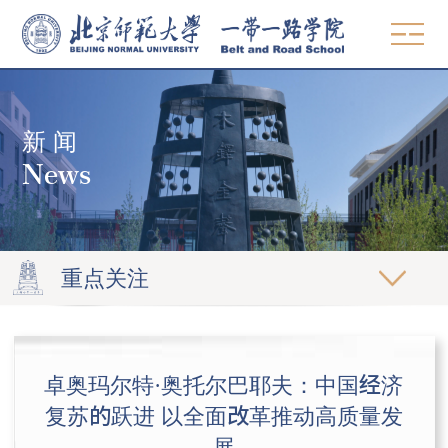
中文
EN
新 闻
概况
News
使命愿景
师资
院领导
教学
组织机构
重点关注
MBA & MPA
学术委员会
研究
发展中国家硕士项目
党建工作
著作
智库
卓奥玛尔特·奥托尔巴耶夫：中国经济
高管教育
联系方式
论文
复苏的跃进 以全面改革推动高质量发
观点
精品课程
招生
期刊
展