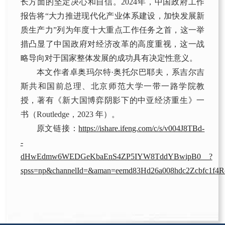
长方面的坚定决心和自信。2024年，中国政府工作
报告将“大力推进现代化产业体系建设，加快发展新
质生产力”列为年度十大重点工作任务之首，这一举
措凸显了中国政府对经济改革的高度重视，这一战
略导向对于国家整体发展的成功具有决定性意义。
本文作者卓奥玛尔特·奥托尔巴耶夫，系吉尔吉
斯共和国前总理、北京师范大学一带一路学院教
授，著有《新大国博弈阴影下的中亚经济重生》一
书（Routledge，2023 年）。
原文链接：
https://ishare.ifeng.com/c/s/v004J8TBd-
-
dHwEdmw6WEDGeKbaEnS4ZP5IYW8TddYBwipB0__?
spss=np&channelId=&aman=eemd83Hd26a008hdc2Zcbfc1f4R