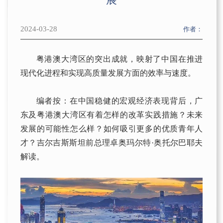
京师“一带一路”论坛
社会调研
项目概况
研究中心
校友
京师“一带一路”大讲堂
事业发展
2024-03-28
招生动态
作者：
博士后
校友寄语
新兴市场论坛
通知公告
校园生活
学术研讨会
粤港澳大湾区的突出成就，映射了中国在推进
现代化进程和实现高质量发展方面的效率与速度。
编者按：在中国稳健的宏观经济表现背后，广
东及粤港澳大湾区有着怎样的改革实践措施？未来
发展的可能性怎么样？如何吸引更多的优质青年人
才？吉尔吉斯斯坦前总理卓奥玛尔特·奥托尔巴耶夫
解读。