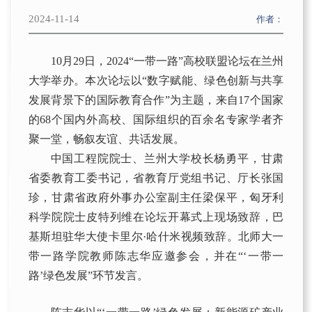
京师“一带一路”论坛
社会调研
项目概况
研究中心
2024-11-14
校友
作者：
京师“一带一路”大讲堂
事业发展
招生动态
博士后
校友寄语
新兴市场论坛
通知公告
10月29日，2024“一带一路”高校联盟论坛在兰州
校园生活
大学举办。本次论坛以“数字赋能、绿色创新与共享
学术研讨会
发展背景下的国际教育合作”为主题，来自17个国家
的68个国内外高校、国际组织的百余名专家学者齐
聚一堂，畅叙友谊、共话发展。
中国工程院院士、兰州大学校长杨勇平，甘肃
省委教育工委书记，省教育厅党组书记、厅长张国
珍，甘肃省政府外事办公室副主任梁保平，匈牙利
科学院院士皮特列维在论坛开幕式上现场致辞，巴
基斯坦驻华大使卡里尔·哈什米视频致辞。北师大一
带一路学院教师陈志华应邀参会，并在“‘一带一
路’绿色发展”环节发言。