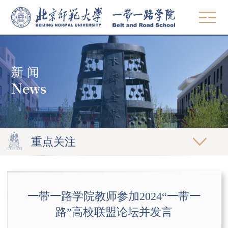
中文
EN
新 闻
概况
News
使命愿景
师资
院领导
教学
组织机构
重点关注
MBA & MPA
学术委员会
研究
发展中国家硕士项目
党建工作
著作
智库
一带一路学院教师参加2024“一带一
高管教育
联系方式
论文
路”高校联盟论坛并发言
观点
精品课程
招生
期刊