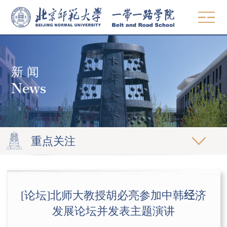
中文
EN
新 闻
概况
News
使命愿景
师资
院领导
教学
组织机构
重点关注
MBA & MPA
学术委员会
研究
发展中国家硕士项目
党建工作
著作
智库
[论坛]北师大教授胡必亮参加中韩经济
高管教育
联系方式
论文
发展论坛并发表主题演讲
观点
精品课程
招生
期刊