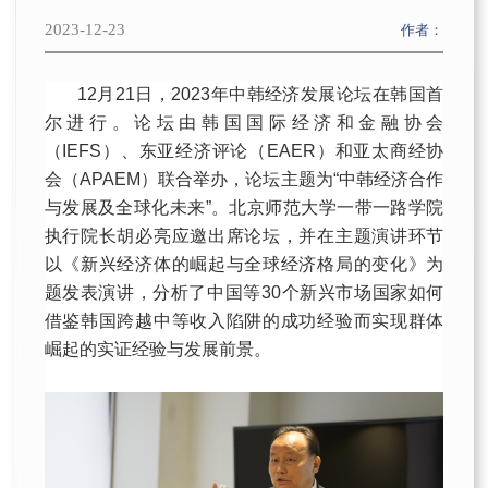
京师“一带一路”论坛
社会调研
项目概况
研究中心
2023-12-23
校友
作者：
京师“一带一路”大讲堂
事业发展
招生动态
博士后
校友寄语
新兴市场论坛
通知公告
12月21日，2023年中韩经济发展论坛在韩国首
校园生活
尔进行。论坛由韩国国际经济和金融协会
学术研讨会
（IEFS）、东亚经济评论（EAER）和亚太商经协
会（APAEM）联合举办，论坛主题为“中韩经济合作
与发展及全球化未来”。北京师范大学一带一路学院
执行院长胡必亮应邀出席论坛，并在主题演讲环节
以《新兴经济体的崛起与全球经济格局的变化》为
题发表演讲，分析了中国等30个新兴市场国家如何
借鉴韩国跨越中等收入陷阱的成功经验而实现群体
崛起的实证经验与发展前景。