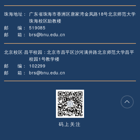
珠海地址：
广东省珠海市香洲区唐家湾金凤路18号
北京师范大学
珠海校区励教楼
邮
编
：
519085
邮
箱
：
brs@bnu.edu.cn
北京校区·昌平校园：
北京市昌平区沙河满井路
北京师范大学昌平
校园1号教学楼
邮
编
：
102299
邮
箱
：
brs@bnu.edu.cn
码上关注