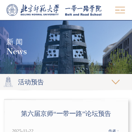
中文
EN
新 闻
概况
News
使命愿景
师资
院领导
教学
组织机构
活动预告
MBA & MPA
学术委员会
研究
发展中国家硕士项目
党建工作
著作
智库
第六届京师“一带一路”论坛预告
高管教育
联系方式
论文
观点
精品课程
招生
期刊
2025-11-22
作者：