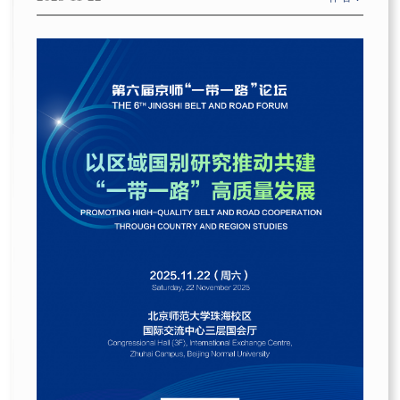
京师“一带一路”论坛
社会调研
项目概况
研究中心
校友
京师“一带一路”大讲堂
事业发展
招生动态
博士后
校友寄语
新兴市场论坛
通知公告
校园生活
学术研讨会